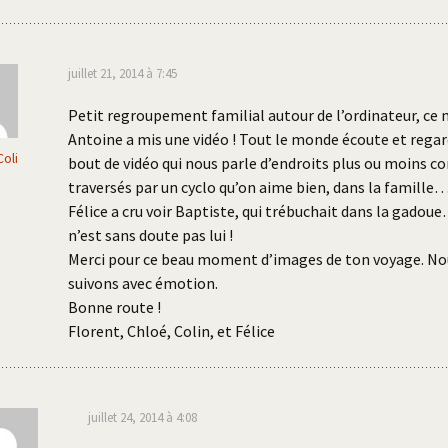
juillet 21, 2014 à 7:45
Petit regroupement familial autour de l’ordinateur, ce 
Antoine a mis une vidéo ! Tout le monde écoute et regar
oli
bout de vidéo qui nous parle d’endroits plus ou moins c
traversés par un cyclo qu’on aime bien, dans la famille
Félice a cru voir Baptiste, qui trébuchait dans la gadou
n’est sans doute pas lui !
Merci pour ce beau moment d’images de ton voyage. No
suivons avec émotion.
Bonne route !
Florent, Chloé, Colin, et Félice
juillet 24, 2014 à 4:08