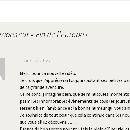
exions sur «
Fin de l’Europe
»
juillet 20, 2014 à 8:55
Merci pour ta nouvelle vidéo.
Je crois que j’apprécierai toujours autant ces petites p
de ta grande aventure.
Ce ne sont, j’imagine bien, que de minuscules moments 
parmi les innombrables évènements de tous les jours, 
ressent bien l’ambiance et la bonne humeur qui vous an
Je souhaite de tout cœur que cela continue dans les no
que vous allez découvrir…….
Prends du bon temps pour toi, fais le plein d’Énergie, et