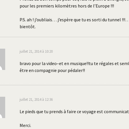
pour les premiers kilomètres hors de l’Europe !!!
P.S. ah ! j’oubliais… j’espère que tu es sorti du tunnel !!!
bientôt.
juillet 21, 2014 à 10:20
bravo pour la video–et en musique!!tu te régales et sem
être en compagnie pour pédaler!!
juillet 21, 2014 à 12:36
Le pieds que tu prends à faire ce voyage est communicati
Merci.