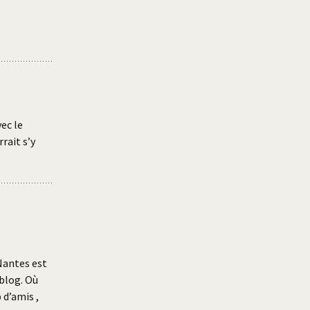
ec le
rait s’y
Nantes est
 blog. Où
 d’amis ,