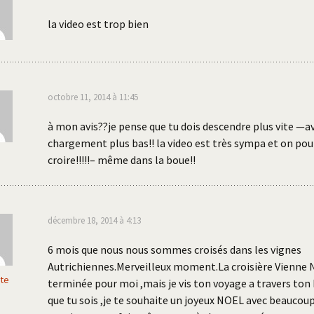
la video est trop bien
octobre 11, 2014 à 11:45
à mon avis??je pense que tu dois descendre plus vite —av
chargement plus bas!! la video est très sympa et on pour
croire!!!!!– même dans la boue!!
décembre 18, 2014 à 4:13
6 mois que nous nous sommes croisés dans les vignes
Autrichiennes.Merveilleux moment.La croisière Vienne 
te
terminée pour moi ,mais je vis ton voyage a travers ton
que tu sois ,je te souhaite un joyeux NOEL avec beaucoup