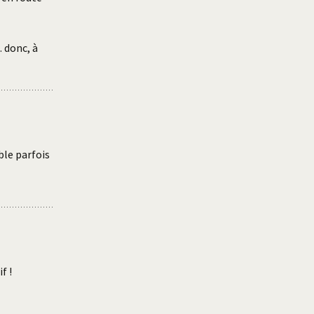
… donc, à
ble parfois
f !