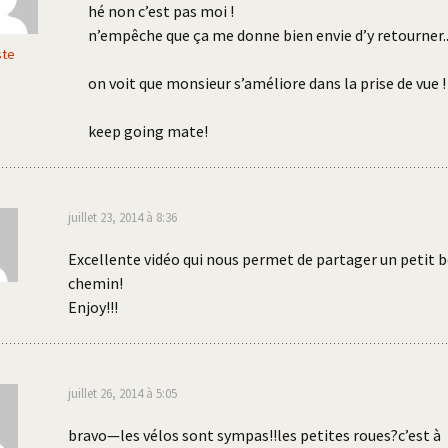
hé non c’est pas moi !
n’empêche que ça me donne bien envie d’y retourner.
ste
on voit que monsieur s’améliore dans la prise de vue !
keep going mate!
juillet 23, 2014 à 8:36
Excellente vidéo qui nous permet de partager un petit 
chemin!
Enjoy!!!
juillet 26, 2014 à 5:05
bravo—les vélos sont sympas!!les petites roues?c’est à