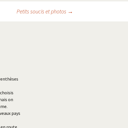
Petits soucis et photos
→
arenthèses
choisis
mais on
ime.
uveaux pays
 en route