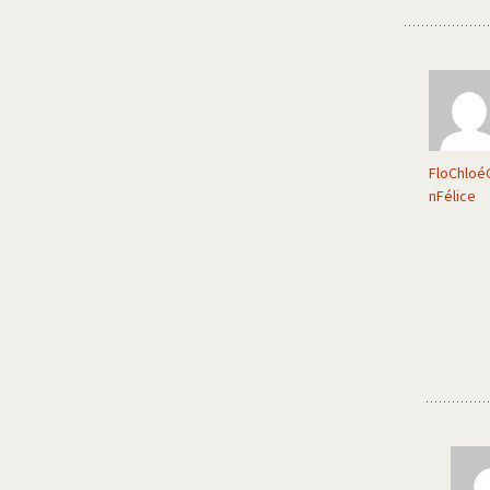
FloChloéC
nFélice