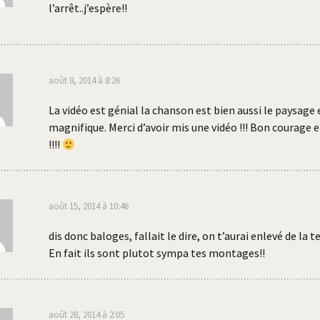
l’arrêt..j’espère!!
août 8, 2014 à 8:26
La vidéo est génial la chanson est bien aussi le paysage 
magnifique. Merci d’avoir mis une vidéo !!! Bon courage e
!!!!
août 15, 2014 à 10:46
dis donc baloges, fallait le dire, on t’aurai enlevé de la 
En fait ils sont plutot sympa tes montages!!
août 28, 2014 à 2:05