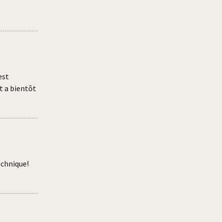
est
t a bientôt
technique!