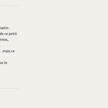
matin :
de ce petit
onnus,
…
e…mais ce
us le